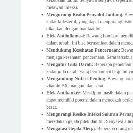
kekebalan tubuh. Senyawa-senyawa seperti alli
melawan infeksi.
Mengurangi Risiko Penyakit Jantung
: Baw
kadar kolesterol, yang dapat mengurangi risi
dikaitkan dengan manfaat ini.
Efek Antiinflamasi
: Bawang bombay memiliki
dalam tubuh. Ini bisa bermanfaat dalam mengu
Mendukung Kesehatan Pencernaan
: Bawa
menjaga kesehatan pencernaan. Serat tersebu
Mengatur Gula Darah
: Beberapa peneliti
kadar gula darah, yang bermanfaat bagi individ
Mengandung Nutrisi Penting
: Bawang bomba
vitamin B6, mangan, dan serat.
Efek Antikanker
: Meskipun masih dalam pe
dapat memiliki potensi dalam mencegah perke
besar.
Mengurangi Resiko Infeksi Saluran Perna
meredakan gejala pilek dan flu. Senyawa allicin
Mengatasi Gejala Alergi
: Beberapa orang 