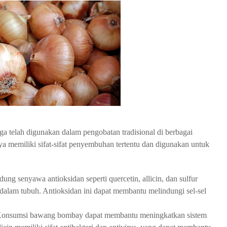
w.
ag
m
fr
es
h
m
ar
t.
co
m
 telah digunakan dalam pengobatan tradisional di berbagai
 memiliki sifat-sifat penyembuhan tertentu dan digunakan untuk
g senyawa antioksidan seperti quercetin, allicin, dan sulfur
alam tubuh. Antioksidan ini dapat membantu melindungi sel-sel
Konsumsi bawang bombay dapat membantu meningkatkan sistem