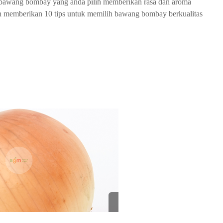
 bawang bombay yang anda pilih memberikan rasa dan aroma
B
n memberikan 10 tips untuk memilih bawang bombay berkualitas
er
k
u
ali
ta
s
|
w
w
w
.a
g
m
fr
e
s
h
m
ar
t.
c
o
m