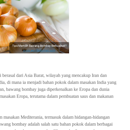
Ti
p
s
M
Tips Memilih Bawang Bombay Berkualitas |
e
www.agmfreshmart.com
m
ili
h
B
berasal dari Asia Barat, wilayah yang mencakup Iran dan
a
w
a, di mana ia menjadi bahan pokok dalam masakan India yang
a
gan, bawang bombay juga diperkenalkan ke Eropa dan dunia
n
 masakan Eropa, terutama dalam pembuatan saus dan makanan
g
B
o
m
 masakan Mediterania, termasuk dalam hidangan-hidangan
b
a
l. Bawang bombay adalah salah satu bahan pokok dalam berbagai
y