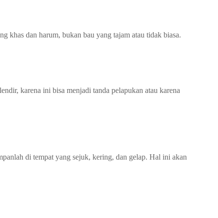
 khas dan harum, bukan bau yang tajam atau tidak biasa.
M
an
ndir, karena ini bisa menjadi tanda pelapukan atau karena
fa
at
B
a
w
an
g
anlah di tempat yang sejuk, kering, dan gelap. Hal ini akan
B
o
m
ba
y
|
w
w