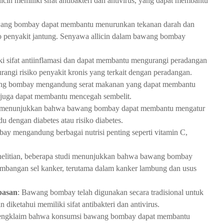
cin memiliki sifat antibakteri dan antivirus, yang dapat membantu
ang bombay dapat membantu menurunkan tekanan darah dan
ko penyakit jantung. Senyawa allicin dalam bawang bombay
 sifat antiinflamasi dan dapat membantu mengurangi peradangan
rangi risiko penyakit kronis yang terkait dengan peradangan.
ng bombay mengandung serat makanan yang dapat membantu
t juga dapat membantu mencegah sembelit.
an menunjukkan bahwa bawang bombay dapat membantu mengatur
u dengan diabetes atau risiko diabetes.
y mengandung berbagai nutrisi penting seperti vitamin C,
nelitian, beberapa studi menunjukkan bahwa bawang bombay
H
mbangan sel kanker, terutama dalam kanker lambung dan usus
ar
g
a
pasan
: Bawang bombay telah digunakan secara tradisional untuk
B
 diketahui memiliki sifat antibakteri dan antivirus.
a
w
mengklaim bahwa konsumsi bawang bombay dapat membantu
a