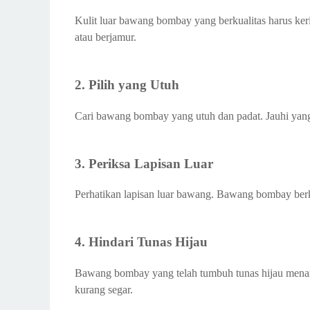
Harga Bawang Bombay
Kulit luar bawang bombay yang berkualitas harus kerin
atau berjamur.
AGM Fresh Mart Sidoarjo Distributor Bawang Mera
AGM Fresh Mart Sidoarjo Importir Bawang Merah,
AGM Fresh Mart Sidoarjo Wholesaler Bawang Mera
2. Pilih yang Utuh
AGM Fresh Mart Sidoarjo Retailer Bawang Merah, 
Cari bawang bombay yang utuh dan padat. Jauhi yang 
AGM Fresh Mart Penyedia Kebutuhan Berbagai Macam
Office dan Warehouse AGM Fresh Mart Sidoarjo
Official Kontak AGM Fresh Mart Sidoarjo
3. Periksa Lapisan Luar
Official Social Media AGM Fresh Mart Sidoarjo
Perhatikan lapisan luar bawang. Bawang bombay berkua
4. Hindari Tunas Hijau
Bawang bombay yang telah tumbuh tunas hijau mena
kurang segar.