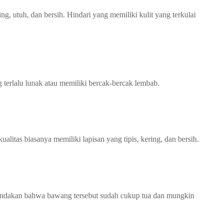
g, utuh, dan bersih. Hindari yang memiliki kulit yang terkulai
h, Bawang Putih, dan Bawang Bombay
 Bawang Putih, dan Bawang Bombay
h, Bawang Putih, dan Bawang Bombay
Bawang Putih, dan Bawang Bombay
terlalu lunak atau memiliki bercak-bercak lembab.
 Sayur Botanical Segar di Sidoarjo
litas biasanya memiliki lapisan yang tipis, kering, dan bersih.
ndakan bahwa bawang tersebut sudah cukup tua dan mungkin