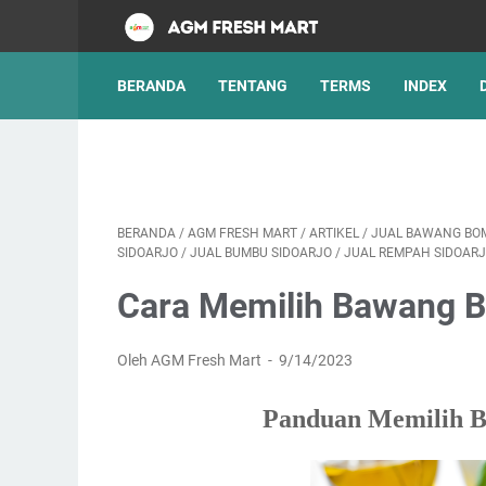
BERANDA
TENTANG
TERMS
INDEX
AGM F
BERANDA
/
AGM FRESH MART
/
ARTIKEL
/
JUAL BAWANG BO
SIDOARJO
/
JUAL BUMBU SIDOARJO
/
JUAL REMPAH SIDOAR
Cara Memilih Bawang B
Oleh AGM Fresh Mart
9/14/2023
Panduan Memilih B