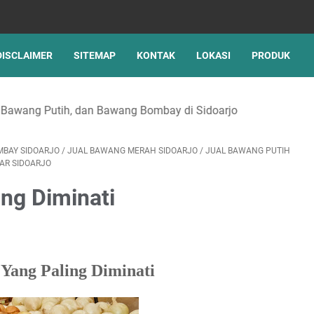
DISCLAIMER
SITEMAP
KONTAK
LOKASI
PRODUK
ang Bombay di Sidoarjo
MBAY SIDOARJO
/
JUAL BAWANG MERAH SIDOARJO
/
JUAL BAWANG PUTIH
AR SIDOARJO
ng Diminati
Yang Paling Diminati