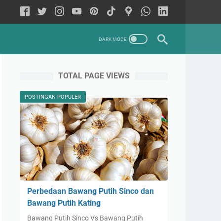
TOTAL PAGE VIEWS
POSTINGAN POPULER
Perbedaan Bawang Putih Sinco dan
Bawang Putih Kating
Bawang Putih Sinco Vs Bawang Putih