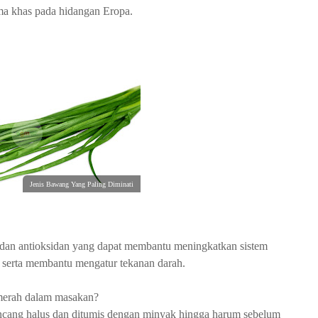
ma khas pada hidangan Eropa.
Jenis Bawang Yang Paling Diminati
a dan antioksidan yang dapat membantu meningkatkan sistem
, serta membantu mengatur tekanan darah.
merah dalam masakan?
ncang halus dan ditumis dengan minyak hingga harum sebelum