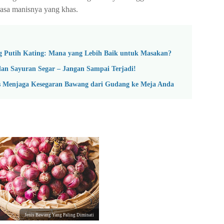
asa manisnya yang khas.
g Putih Kating: Mana yang Lebih Baik untuk Masakan?
n Sayuran Segar – Jangan Sampai Terjadi!
as Menjaga Kesegaran Bawang dari Gudang ke Meja Anda
Jenis Bawang Yang Paling Diminati