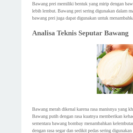
Bawang prei memiliki bentuk yang mirip dengan bawa
lebih lembut. Bawang prei sering digunakan dalam mas
bawang prei juga dapat digunakan untuk menambahka
Analisa Teknis Seputar Bawang
Bawang merah dikenal karena rasa manisnya yang khas
Bawang putih dengan rasa kuatnya memberikan kehadi
sementara bawang bombay menambahkan kelembutan d
dengan rasa segar dan sedikit pedas sering digunaka