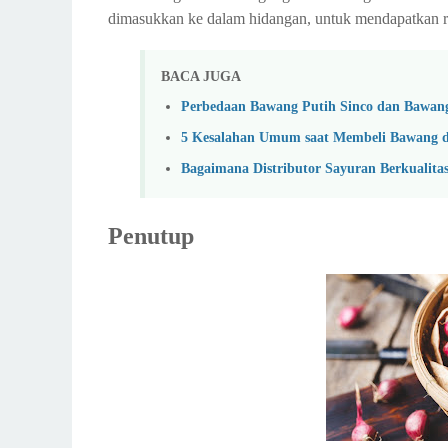
dimasukkan ke dalam hidangan, untuk mendapatkan r
BACA JUGA
Perbedaan Bawang Putih Sinco dan Bawan
5 Kesalahan Umum saat Membeli Bawang da
Bagaimana Distributor Sayuran Berkualit
Penutup