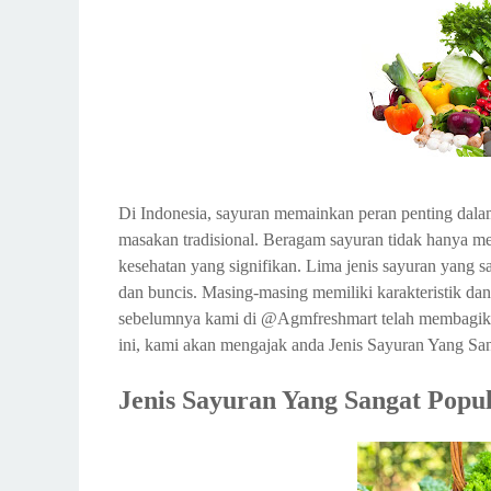
Di Indonesia, sayuran memainkan peran penting dalam 
masakan tradisional. Beragam sayuran tidak hanya m
kesehatan yang signifikan. Lima jenis sayuran yang s
dan buncis. Masing-masing memiliki karakteristik dan
sebelumnya kami di @Agmfreshmart telah membagika
ini, kami akan mengajak anda Jenis Sayuran Yang Sang
Jenis Sayuran Yang Sangat Popul