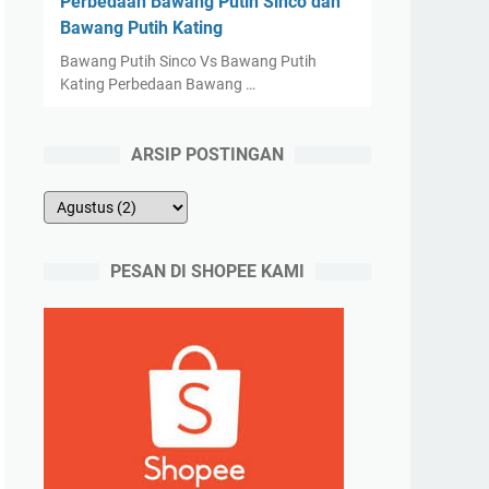
Perbedaan Bawang Putih Sinco dan
Bawang Putih Kating
Bawang Putih Sinco Vs Bawang Putih
Kating Perbedaan Bawang …
ARSIP POSTINGAN
PESAN DI SHOPEE KAMI