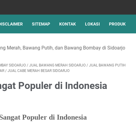
DISCLAIMER
SITEMAP
KONTAK
LOKASI
PRODUK
h, dan Bawang Bombay di Sidoarjo
MBAY SIDOARJO
/
JUAL BAWANG MERAH SIDOARJO
/
JUAL BAWANG PUTIH
SAR
/
JUAL CABE MERAH BESAR SIDOARJO
gat Populer di Indonesia
Sangat Populer di Indonesia