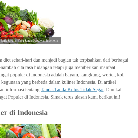
Jenis Sayuran Yang Sangat Populer di Indonesia
diet sehari-hari dan menjadi bagian tak terpisahkan dari berbagai
enambah cita rasa hidangan tetapi juga memberikan manfaat
angat populer di Indonesia adalah bayam, kangkung, wortel, kol,
 kegunaan yang berbeda dalam kuliner Indonesia. Di artikel
n informasi tentang
Tanda-Tanda Kubis Tidak Segar
. Dan kali
at Populer di Indonesia. Simak terus ulasan kami berikut ini!
er di Indonesia