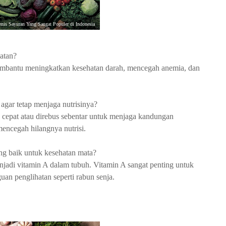
enis Sayuran Yang Sangat Populer di Indonesia
atan?
embantu meningkatkan kesehatan darah, mencegah anemia, dan
gar tetap menjaga nutrisinya?
cepat atau direbus sebentar untuk menjaga kandungan
encegah hilangnya nutrisi.
ng baik untuk kesehatan mata?
jadi vitamin A dalam tubuh. Vitamin A sangat penting untuk
n penglihatan seperti rabun senja.