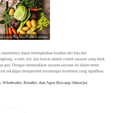
enis Sayuran Yang Sangat Populer di Indonesia
manfaatnya dapat meningkatkan kualitas diet kita dan
gkung, wortel, kol, dan buncis adalah contoh sayuran yang tidak
aat gizi. Dengan memasukkan sayuran-sayuran ini dalam menu
lezat sekaligus memperoleh keuntungan kesehatan yang signifikan.
, Wholesaler, Retailer, dan Agen Bawang Sidoarjo)