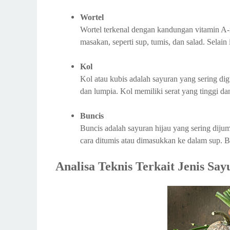
Wortel
Wortel terkenal dengan kandungan vitamin A-
masakan, seperti sup, tumis, dan salad. Selain i
Kol
Kol atau kubis adalah sayuran yang sering di
dan lumpia. Kol memiliki serat yang tinggi dan
Buncis
Buncis adalah sayuran hijau yang sering diju
cara ditumis atau dimasukkan ke dalam sup. B
Analisa Teknis Terkait Jenis Say