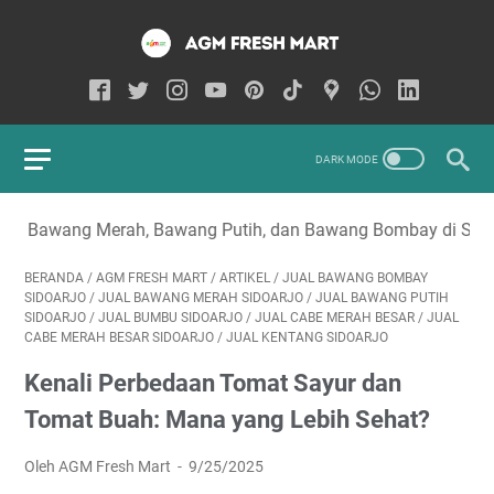
rah, Bawang Putih, dan Bawang Bombay di Sidoarjo
BERANDA
/
AGM FRESH MART
/
ARTIKEL
/
JUAL BAWANG BOMBAY
SIDOARJO
/
JUAL BAWANG MERAH SIDOARJO
/
JUAL BAWANG PUTIH
SIDOARJO
/
JUAL BUMBU SIDOARJO
/
JUAL CABE MERAH BESAR
/
JUAL
CABE MERAH BESAR SIDOARJO
/
JUAL KENTANG SIDOARJO
Kenali Perbedaan Tomat Sayur dan
Tomat Buah: Mana yang Lebih Sehat?
Oleh AGM Fresh Mart
9/25/2025