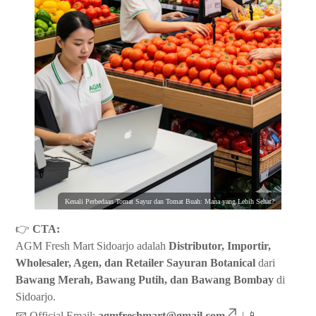
Kenali Perbedaan Tomat Sayur dan Tomat Buah: Mana yang Lebih Sehat?
👉
CTA:
AGM Fresh Mart Sidoarjo adalah
Distributor, Importir,
Wholesaler, Agen, dan Retailer Sayuran Botanical
dari
Bawang Merah, Bawang Putih, dan Bawang Bombay
di
Sidoarjo.
📧 Official Email:
agmfreshmart@gmail.com
| 📱