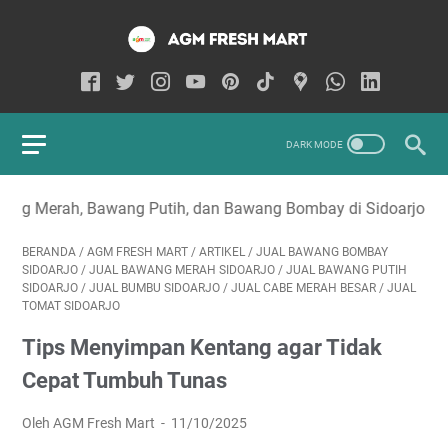
ih, dan Bawang Bombay di Sidoarjo
BERANDA
/
AGM FRESH MART
/
ARTIKEL
/
JUAL BAWANG BOMBAY
SIDOARJO
/
JUAL BAWANG MERAH SIDOARJO
/
JUAL BAWANG PUTIH
SIDOARJO
/
JUAL BUMBU SIDOARJO
/
JUAL CABE MERAH BESAR
/
JUAL
TOMAT SIDOARJO
Tips Menyimpan Kentang agar Tidak
Cepat Tumbuh Tunas
Oleh AGM Fresh Mart
11/10/2025